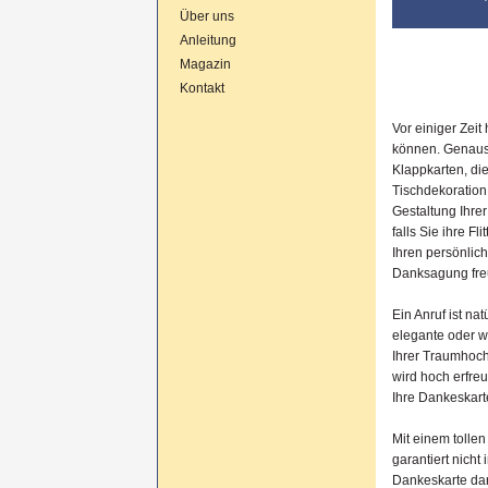
Über uns
Anleitung
Magazin
Kontakt
Vor einiger Zeit
können. Genauso 
Klappkarten, d
Tischdekoratio
Gestaltung Ihre
falls Sie ihre F
Ihren persönlic
Danksagung fre
Ein Anruf ist na
elegante oder w
Ihrer Traumhoch
wird hoch erfreu
Ihre Dankeskart
Mit einem tolle
garantiert nich
Dankeskarte dan