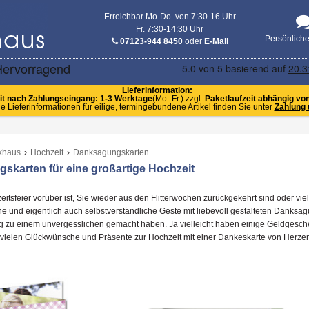
Erreichbar Mo-Do. von 7:30-16 Uhr
Fr. 7:30-14:30 Uhr
Persönlich
07123-944 8450
oder
E-Mail
Lieferinformation:
it nach Zahlungseingang: 1-3 Werktage
(Mo.-Fr.) zzgl.
Paketlaufzeit abhängig vo
e Lieferinformationen für eilige, termingebundene Artikel finden Sie unter
Zahlung 
khaus
›
Hochzeit
›
Danksagungskarten
skarten für eine großartige Hochzeit
itsfeier vorüber ist, Sie wieder aus den Flitterwochen zurückgekehrt sind oder vi
öne und eigentlich auch selbstverständliche Geste mit liebevoll gestalteten Danksa
g zu einem unvergesslichen gemacht haben. Ja vielleicht haben einige Geldgesche
 vielen Glückwünsche und Präsente zur Hochzeit mit einer Dankeskarte von Herz