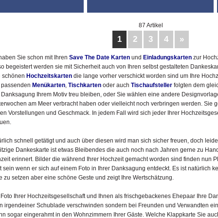
87 Artikel
1
2
3
4
»
 haben Sie schon mit Ihren
Save The Date
Karten
und
Einladungskarten
zur Hoch
begeistert werden sie mit Sicherheit auch von Ihren selbst gestalteten Dankeskarte
ie schönen
Hochzeitskarten
die lange vorher verschickt worden sind um Ihre Hochze
n passenden
Menükarten
,
Tischkarten
oder auch
Tischaufsteller
folgten dem glei
r Danksagung Ihrem Motiv treu bleiben, oder Sie wählen eine andere Designvorlage
litterwochen am Meer verbracht haben oder vielleicht noch verbringen werden. Sie g
hen Vorstellungen und Geschmack. In jedem Fall wird sich jeder Ihrer Hochzeitsgese
uen.
türlich schnell getätigt und auch über diesen wird man sich sicher freuen, doch lei
itzige Dankeskarte ist etwas Bleibendes die auch noch nach Jahren gerne zu Ha
zeit erinnert. Bilder die während Ihrer Hochzeit gemacht worden sind finden nun P
t sein wenn er sich auf einem Foto in Ihrer Danksagung entdeckt. Es ist natürlich k
e zu setzen aber eine schöne Geste und zeigt Ihre Wertschätzung.
n Foto Ihrer Hochzeitsgesellschaft und Ihnen als frischgebackenes Ehepaar Ihre Dan
t in irgendeiner Schublade verschwinden sondern bei Freunden und Verwandten einen 
n sogar eingerahmt in den Wohnzimmern Ihrer Gäste. Welche Klappkarte Sie auc