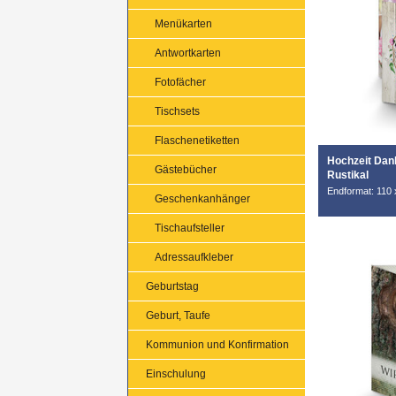
Menükarten
Antwortkarten
Fotofächer
Tischsets
Flaschenetiketten
Hochzeit Dan
Gästebücher
Rustikal
Endformat: 110 
Geschenkanhänger
Tischaufsteller
Adressaufkleber
Geburtstag
Geburt, Taufe
Kommunion und Konfirmation
Einschulung