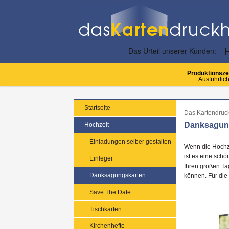
Produktionsze
Ausführlich
Startseite
Das Kartendruc
Danksagung
Hochzeit
Einladungen selber gestalten
Wenn die Hochze
ist es eine sch
Einleger
Ihren großen Ta
Danksagungskarten
können. Für die
Save The Date
Tischkarten
Kirchenhefte