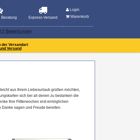
MENU
Login
Warenkorb
e Beratung
Express-Versand
n der Versandart
und Versand
elleicht aus Ihrem Liebesurlaub grüßen möchten,
gungskarten sich bei all denen zu bedanken die
nke Ihre Flitterwochen erst ermöglichen
en Danke sagen und Freude bereiten.