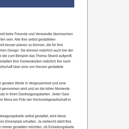
zeit liebe Freunde und Verwandte überraschen
n sein. Alle Ihre selbst gestalteten
it besser planen zu können, die für Ihre
chen Design. Sie können natürlich auch bei der
 die zum Beispiel das Thema Strand aufgreift,
estalten Ihre Dankeskarten natürlich frei nach
llschaft über eine von Herzen gestaltete
der geraten Worte in Vergessenheit und eine
nd genommen wird und an die tollen Momente
latz in Ihren Danksagungskarten. Jeder Gast
ein Muss ein Foto der Hochzeitsgesellschaft in
ksagungskarte selbst gestaltet, wird diese
Ehrenplatz erhalten. Ja vielleicht steht Ihre
h immer gestalten möchten, ob Einladungskarte