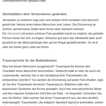
Lieblingsmenschen gepasst hätte.
Sterbebildern dem Verstorbenen gedenken
Jemanden zu verlieren mag man sich einfach nicht vorstellen und dennoch
gehört der Verlust eines lieben Menschen zum Leben. Die Erinnerung an
schöne, gemeinsame Zeiten kann Ihnen aber niemand nehmen.
Ein
Sterbebild
mit einem schönen Foto gestaltet macht es möglich, die geliebte
Person immer bei sich zu tragen. Genauso gut kann das Sterbebild aber auch
gerahmt an die Wand gehängt oder auf ein Regal gestellt werden. So ist er
oder sie immer ganz nahe bei Ihnen.
Trauersprüche für die Beileidskarten
Was hat diesen Menschen ausgemacht? Trauersprüche können den
Charakter eines Menschen beschreiben. Vielleicht hatte er oder sie auch ein
Lebensmotto, welches Sie in die Gestaltung Ihrer Trauerkarten mit
einbeziehen könnten? Sie werden die Erinnerung auf jeden Fall erhalten, egal
ob Sie Ihre Trauerkarte mit einem Trauerspruch, Bibelvers oder den
klassischen Symbolen der Kirche gestalten. Auch hier sind persönliche Worte
und Ihre eigenen Emotionen nicht fehl am Platz - im Gegenteil: Schreiben Sie,
was Sie fühlen. Oder suchen Sie einen Trauerspruch aus, der dies deutlich
widerspiegelt. Trauerkarten, die lediglich Standard-Sprüche beinhalten, wirken