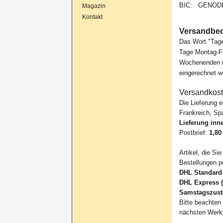
BIC: GENOD
Magazin
Kontakt
Versandbe
Das Wort "Tage
Tage Montag-Fr
Wochenenden (S
eingerechnet w
Versandkos
Die Lieferung e
Frankreich, Sp
Lieferung inn
Postbrief:
1,80
Artikel, die S
Bestellungen p
DHL Standard 
DHL Express (
Samstagszust
Bitte beachten
nächsten Werkt