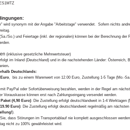
ES1MTZ
dingungen:
" wird synonym mit der Angabe "Arbeitstage" verwendet. Sofern nichts andre
eitag
.
a./So.) und Feiertage (inkl. der regionalen) können bei der Berechnung der P
erden.
ten
(inklusive gesetzliche Mehrwertsteuer)
rfolgt im Inland (Deutschland) und in die nachstehenden Länder: Österreich, B
anien
.
erhalb Deutschlands:
 Euro
, bis zu einem Warenwert von 12.00 Euro, Zustellung 1-5 Tage (Mo.-Sa.
ie mit PayPal oder Sofortüberweisung bezahlen, werden in der Regel am näch
er Vorauskasse können erst nach Zahlungseingang versendet werden.
Paket (4,90 Euro)
: Die Zustellung erfolgt deutschlandweit in 1-4 Werktagen 
19.90 Euro)
: Die Zustellung erfolgt deutschlandweit
regelmäßig
am nächsten 
ellung!
).
 Sie, dass Störungen im Transportablauf nie komplett ausgeschlossen werde
ag nicht zu 100% gewährleistet wird.