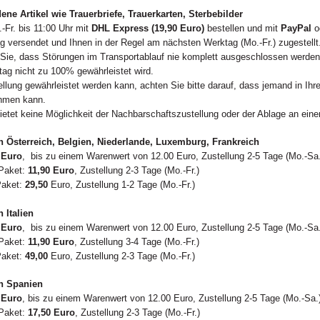
ne Artikel wie Trauerbriefe, Trauerkarten, Sterbebilder
-Fr. bis 11:00 Uhr mit
DHL Express (19,90 Euro)
bestellen und mit
PayPal
o
g versendet und Ihnen in der Regel am nächsten Werktag (Mo.-Fr.) zugestellt
 Sie, dass Störungen im Transportablauf nie komplett ausgeschlossen werde
ag nicht zu 100% gewährleistet wird.
ellung gewährleistet werden kann, achten Sie bitte darauf, dass jemand in Ih
hmen kann.
etet keine Möglichkeit der Nachbarschaftszustellung oder der Ablage an eine
h Österreich, Belgien, Niederlande, Luxemburg, Frankreich
Euro
, bis zu einem Warenwert von 12.00 Euro, Zustellung 2-5 Tage (Mo.-Sa.
Paket:
11,90 Euro
, Zustellung 2-3 Tage (Mo.-Fr.)
Paket:
29,50
Euro, Zustellung 1-2 Tage (Mo.-Fr.)
 Italien
Euro
, bis zu einem Warenwert von 12.00 Euro, Zustellung 2-5 Tage (Mo.-Sa.
Paket:
11,90 Euro
, Zustellung 3-4 Tage (Mo.-Fr.)
Paket:
49,00
Euro, Zustellung 2-3 Tage (Mo.-Fr.)
h Spanien
 Euro
, bis zu einem Warenwert von 12.00 Euro, Zustellung 2-5 Tage (Mo.-Sa.
Paket:
17,50 Euro
, Zustellung 2-3 Tage (Mo.-Fr.)