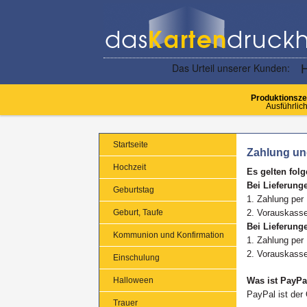
Produktionsze
Ausführlich
Startseite
Zahlung un
Hochzeit
Es gelten fol
Bei Lieferung
Geburtstag
1. Zahlung per
Geburt, Taufe
2. Vorauskass
Bei Lieferung
Kommunion und Konfirmation
1. Zahlung per
2. Vorauskass
Einschulung
Halloween
Was ist PayPa
PayPal ist der
Trauer