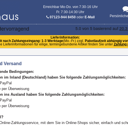
Erreichbar Mo-Do. von 7:30-16 Uhr
Fr. 7:30-14:30 Uhr
Persönlich
07123-944 8450
oder
E-Mail
Lieferinformation:
it nach Zahlungseingang: 1-3 Werktage
(Mo.-Fr.) zzgl.
Paketlaufzeit abhängig vo
e Lieferinformationen für eilige, termingebundene Artikel finden Sie unter
Zahlung 
d Versand
gende Bedingungen:
en im Inland (Deutschland) haben Sie folgende Zahlungsmöglichkeiten:
 PayPal
e per Überweisung
en ins Ausland haben Sie folgende Zahlungsmöglichkeiten:
 PayPal
e per Überweisung
l?
 Online-Zahlungsservice, mit dem Sie in Online-Shops sicher, einfach und sch