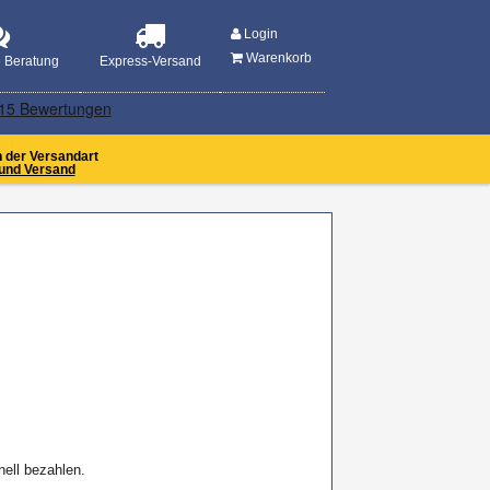
MENU
Login
Warenkorb
e Beratung
Express-Versand
n der Versandart
und Versand
nell bezahlen.