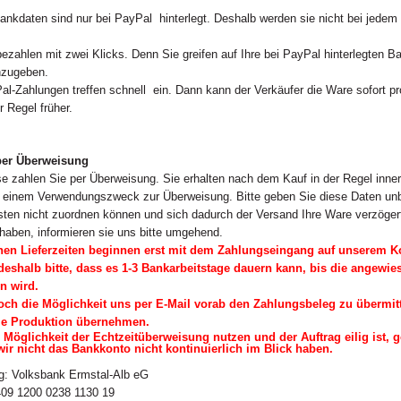
Bankdaten sind nur bei PayPal hinterlegt. Deshalb werden sie nicht bei jedem 
bezahlen mit zwei Klicks. Denn Sie greifen auf Ihre bei PayPal hinterlegten B
nzugeben.
Pal-Zahlungen treffen schnell ein. Dann kann der Verkäufer die Ware sofort p
r Regel früher.
per Überweisung
e zahlen Sie per Überweisung. Sie erhalten nach dem Kauf in der Regel inne
einem Verwendungszweck zur Überweisung. Bitte geben Sie diese Daten unbed
ten nicht zuordnen können und sich dadurch der Versand Ihre Ware verzögert.
 haben, informieren sie uns bitte umgehend.
en Lieferzeiten beginnen erst mit dem Zahlungseingang auf unserem K
deshalb bitte, dass es 1-3 Bankarbeitstage dauern kann, bis die angew
n wird.
och die Möglichkeit uns per E-Mail vorab den Zahlungsbeleg zu übermitt
die Produktion übernehmen.
 Möglichkeit der Echtzeitüberweisung nutzen und der Auftrag eilig ist, g
wir nicht das Bankkonto nicht kontinuierlich im Blick haben.
g: Volksbank Ermstal-Alb eG
09 1200 0238 1130 19