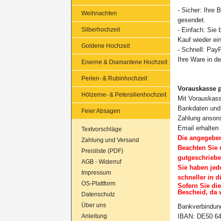
- Sicher: Ihre 
Weihnachten
gesendet.
Silberhochzeit
- Einfach: Sie 
Kauf wieder ei
Goldene Hochzeit
- Schnell: Pay
Ihre Ware in de
Eiserne & Diamantene Hochzeit
Perlen- & Rubinhochzeit
Vorauskasse 
Hölzerne- & Petersilienhochzeit
Mit Vorauskass
Bankdaten und 
Feier Absagen
Zahlung ansons
Email erhalten
Textvorschläge
Die angegeben
Zahlung und Versand
Beachten Sie 
Preisliste (PDF)
gutgeschriebe
AGB - Widerruf
Sie haben jed
Impressum
schneller in 
OS-Plattform
Sofern Sie die
Bescheid, da 
Datenschutz
Über uns
Bankverbindun
Anleitung
IBAN: DE50 64