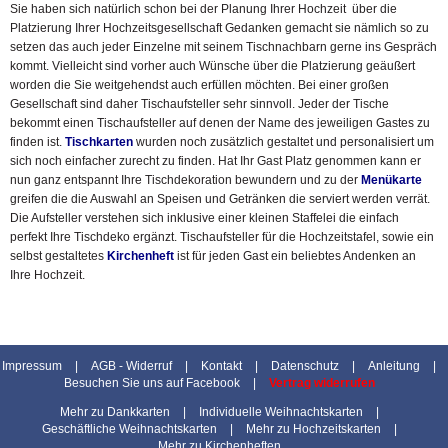
Sie haben sich natürlich schon bei der Planung Ihrer Hochzeit über die
Platzierung Ihrer Hochzeitsgesellschaft Gedanken gemacht sie nämlich so zu
setzen das auch jeder Einzelne mit seinem Tischnachbarn gerne ins Gespräch
kommt. Vielleicht sind vorher auch Wünsche über die Platzierung geäußert
worden die Sie weitgehendst auch erfüllen möchten. Bei einer großen
Gesellschaft sind daher Tischaufsteller sehr sinnvoll. Jeder der Tische
bekommt einen Tischaufsteller auf denen der Name des jeweiligen Gastes zu
finden ist.
Tischkarten
wurden noch zusätzlich gestaltet und personalisiert um
sich noch einfacher zurecht zu finden. Hat Ihr Gast Platz genommen kann er
nun ganz entspannt Ihre Tischdekoration bewundern und zu der
Menükarte
greifen die die Auswahl an Speisen und Getränken die serviert werden verrät.
Die Aufsteller verstehen sich inklusive einer kleinen Staffelei die einfach
perfekt Ihre Tischdeko ergänzt. Tischaufsteller für die Hochzeitstafel, sowie ein
selbst gestaltetes
Kirchenheft
ist für jeden Gast ein beliebtes Andenken an
Ihre Hochzeit.
Impressum
|
AGB - Widerruf
|
Kontakt
|
Datenschutz
|
Anleitung
|
Besuchen Sie uns auf Facebook
|
Vertrag widerrufen
Mehr zu Dankkarten
|
Individuelle Weihnachtskarten
|
Geschäftliche Weihnachtskarten
|
Mehr zu Hochzeitskarten
|
Mehr zu Kirchenheften