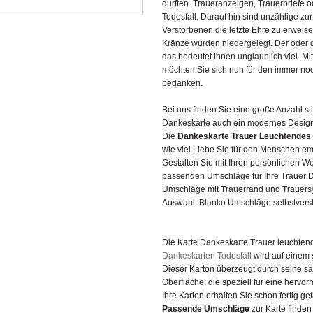
durften. Traueranzeigen, Trauerbriefe o
Todesfall. Darauf hin sind unzählige z
Verstorbenen die letzte Ehre zu erwei
Kränze wurden niedergelegt. Der oder 
das bedeutet ihnen unglaublich viel. Mi
möchten Sie sich nun für den immer no
bedanken.
Bei uns finden Sie eine große Anzahl sti
Dankeskarte auch ein modernes Design 
Die
Dankeskarte Trauer Leuchtendes 
wie viel Liebe Sie für den Menschen e
Gestalten Sie mit Ihren persönlichen 
passenden Umschläge für Ihre Trauer Da
Umschläge mit Trauerrand und Trauersy
Auswahl. Blanko Umschläge selbstverst
Die Karte Dankeskarte Trauer leuchten
Dankeskarten Todesfall
wird auf einem 
Dieser Karton überzeugt durch seine sa
Oberfläche, die speziell für eine hervo
Ihre Karten erhalten Sie schon fertig gefa
Passende Umschläge
zur Karte finden