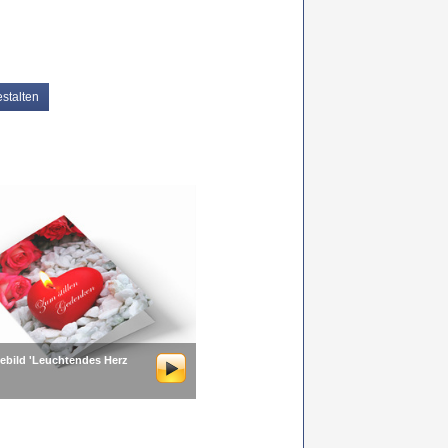
stalten
ebild 'Leuchtendes Herz