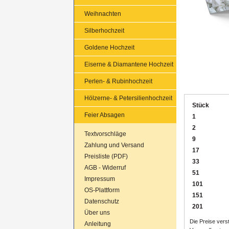
Weihnachten
Silberhochzeit
Goldene Hochzeit
Eiserne & Diamantene Hochzeit
Perlen- & Rubinhochzeit
Hölzerne- & Petersilienhochzeit
Stück
Feier Absagen
1
2
Textvorschläge
9
Zahlung und Versand
17
Preisliste (PDF)
33
AGB - Widerruf
51
Impressum
101
OS-Plattform
151
Datenschutz
201
Über uns
Die Preise verst
Anleitung