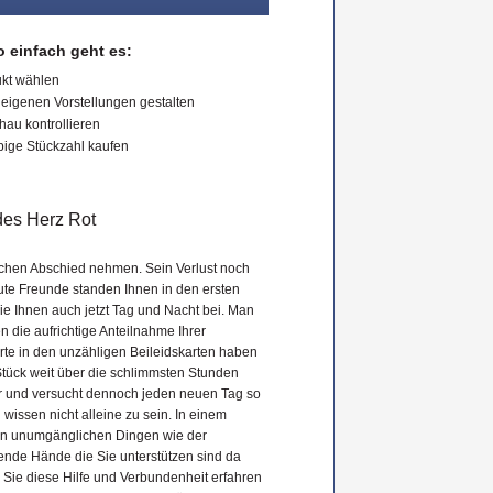
 einfach geht es:
kt wählen
eigenen Vorstellungen gestalten
hau kontrollieren
bige Stückzahl kaufen
des Herz Rot
chen Abschied nehmen. Sein Verlust noch
ute Freunde standen Ihnen in den ersten
e Ihnen auch jetzt Tag und Nacht bei. Man
 die aufrichtige Anteilnahme Ihrer
rte in den unzähligen Beileidskarten haben
 Stück weit über die schlimmsten Stunden
uer und versucht dennoch jeden neuen Tag so
u wissen nicht alleine zu sein. In einem
t den unumgänglichen Dingen wie der
nde Hände die Sie unterstützen sind da
 Sie diese Hilfe und Verbundenheit erfahren