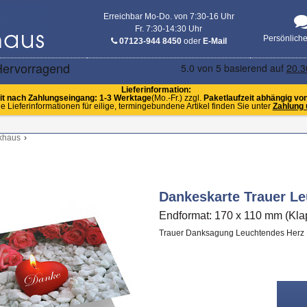
Erreichbar Mo-Do. von 7:30-16 Uhr
Fr. 7:30-14:30 Uhr
Persönlich
07123-944 8450
oder
E-Mail
Lieferinformation:
it nach Zahlungseingang: 1-3 Werktage
(Mo.-Fr.) zzgl.
Paketlaufzeit abhängig vo
e Lieferinformationen für eilige, termingebundene Artikel finden Sie unter
Zahlung 
khaus
›
Dankeskarte Trauer Le
Endformat: 170 x 110 mm (Kla
Trauer Danksagung Leuchtendes Herz Ro