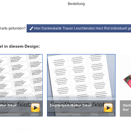
Bestellung.
 Karte gefunden?
Hier Dankeskarte Trauer Leuchtendes Herz Rot individuell ge
kel in diesem Design:
eber Trauer
Empfängeraufkleber Trauer
Sterb
Rot'