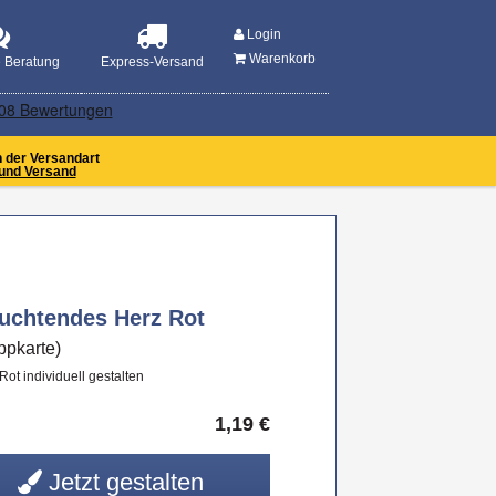
MENU
Login
Warenkorb
e Beratung
Express-Versand
n der Versandart
und Versand
uchtendes Herz Rot
ppkarte)
t individuell gestalten
1,19
€
Jetzt gestalten