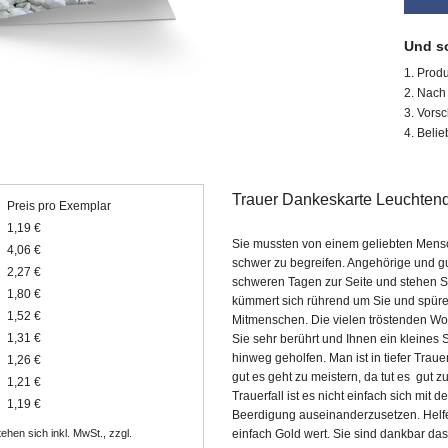
Und so
Produ
Nach 
Vorsc
Belie
Trauer Dankeskarte Leuchten
Preis pro Exemplar
1,19 €
Sie mussten von einem geliebten Mens
4,06 €
schwer zu begreifen. Angehörige und g
2,27 €
schweren Tagen zur Seite und stehen Si
1,80 €
kümmert sich rührend um Sie und spüren
1,52 €
Mitmenschen. Die vielen tröstenden Wo
1,31 €
Sie sehr berührt und Ihnen ein kleines
hinweg geholfen. Man ist in tiefer Tra
1,26 €
gut es geht zu meistern, da tut es gut z
1,21 €
Trauerfall ist es nicht einfach sich mi
1,19 €
Beerdigung auseinanderzusetzen. Helfe
ehen sich inkl. MwSt., zzgl.
einfach Gold wert. Sie sind dankbar das