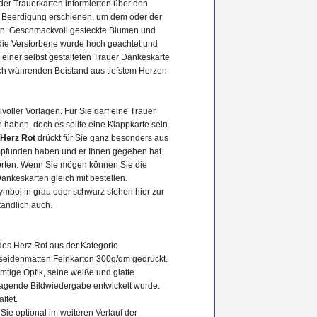
der Trauerkarten informierten über den
ur Beerdigung erschienen, um dem oder der
sen. Geschmackvoll gesteckte Blumen und
die Verstorbene wurde hoch geachtet und
t einer selbst gestalteten Trauer Dankeskarte
ch währenden Beistand aus tiefstem Herzen
lvoller Vorlagen. Für Sie darf eine Trauer
haben, doch es sollte eine Klappkarte sein.
Herz Rot
drückt für Sie ganz besonders aus
mpfunden haben und er Ihnen gegeben hat.
Worten. Wenn Sie mögen können Sie die
nkeskarten gleich mit bestellen.
mbol in grau oder schwarz stehen hier zur
ändlich auch.
des Herz Rot aus der Kategorie
seidenmatten Feinkarton 300g/qm gedruckt.
mtige Optik, seine weiße und glatte
rragende Bildwiedergabe entwickelt wurde.
ltet.
 Sie optional im weiteren Verlauf der