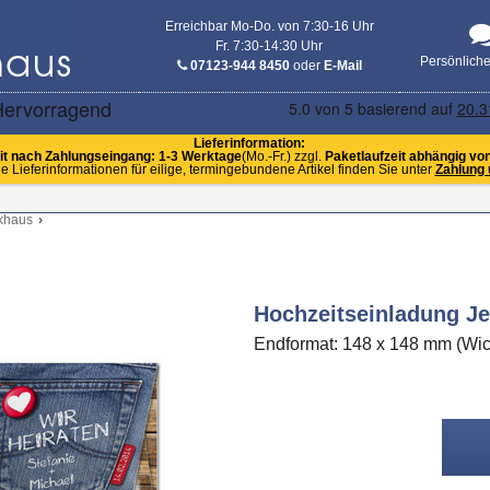
Erreichbar Mo-Do. von 7:30-16 Uhr
Fr. 7:30-14:30 Uhr
Persönlich
07123-944 8450
oder
E-Mail
Lieferinformation:
it nach Zahlungseingang: 1-3 Werktage
(Mo.-Fr.) zzgl.
Paketlaufzeit abhängig vo
e Lieferinformationen für eilige, termingebundene Artikel finden Sie unter
Zahlung 
khaus
›
Hochzeitseinladung J
Endformat: 148 x 148 mm (Wick