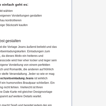
 einfach geht es:
kt wählen
eigenen Vorstellungen gestalten
hau kontrollieren
bige Stückzahl kaufen
st gestalten
t die Vorlage Jeans äußerst beliebt und das
zeitseinladungskarten. Einladungen zum
, da dieses Motiv ein heiteres und
sscode wird hier eher locker und leger sein
 eigene Vorstellung von einem perfekten
sch und Romantik, die anderen auf fröhlich
e steife Veranstaltung. Jeder so wie er mag
ochzeitseinladung Jeans
ist wirklich
uf ein humorvolles Brautpaar schließen. Ein
g nicht fehlen. Vielleicht ist Ihren
e Date Karte mit gleicher Designvorlage
nnt auf weitere Details wartet.
en macht Spaß und bereitet jedem der ein