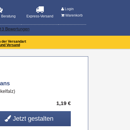
MENU
Login
Warenkorb
e Beratung
Express-Versand
n der Versandart
und Versand
eans
elfalz)
1,19
€
Jetzt gestalten