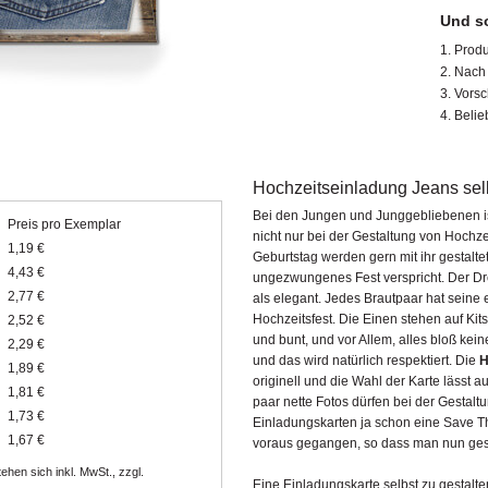
Und so
Produ
Nach 
Vorsc
Belie
Hochzeitseinladung Jeans selb
Bei den Jungen und Junggebliebenen is
Preis pro Exemplar
nicht nur bei der Gestaltung von Hoch
1,19 €
Geburtstag werden gern mit ihr gestaltet
4,43 €
ungezwungenes Fest verspricht. Der Dre
2,77 €
als elegant. Jedes Brautpaar hat seine
Hochzeitsfest. Die Einen stehen auf Kit
2,52 €
und bunt, und vor Allem, alles bloß kein
2,29 €
und das wird natürlich respektiert. Die
H
1,89 €
originell und die Wahl der Karte lässt a
1,81 €
paar nette Fotos dürfen bei der Gestaltun
1,73 €
Einladungskarten ja schon eine Save Th
1,67 €
voraus gegangen, so dass man nun gespa
ehen sich inkl. MwSt., zzgl.
Eine Einladungskarte selbst zu gestalt