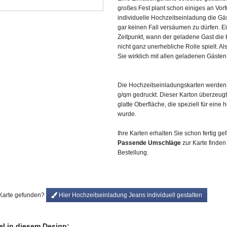
großes Fest plant schon einiges an Vorfr
individuelle Hochzeitseinladung die Gä
gar keinen Fall versäumen zu dürfen. E
Zeitpunkt, wann der geladene Gast die 
nicht ganz unerhebliche Rolle spielt. Al
Sie wirklich mit allen geladenen Gäste
Die Hochzeitseinladungskarten werden 
g/qm gedruckt. Dieser Karton überzeugt
glatte Oberfläche, die speziell für ein
wurde.
Ihre Karten erhalten Sie schon fertig gefa
Passende Umschläge
zur Karte finden
Bestellung.
 Karte gefunden?
Hier Hochzeitseinladung Jeans individuell gestalten
kel in diesem Design: