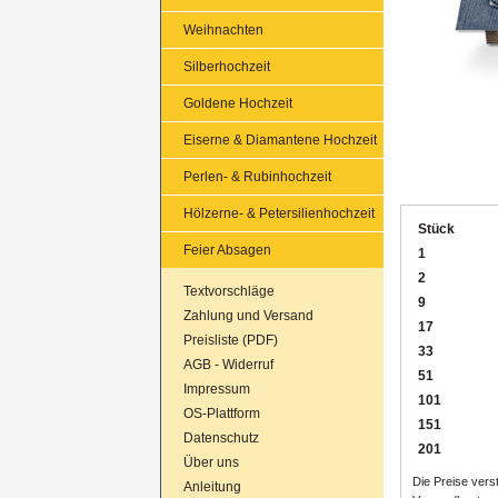
Weihnachten
Silberhochzeit
Goldene Hochzeit
Eiserne & Diamantene Hochzeit
Perlen- & Rubinhochzeit
Hölzerne- & Petersilienhochzeit
Stück
Feier Absagen
1
2
Textvorschläge
9
Zahlung und Versand
17
Preisliste (PDF)
33
AGB - Widerruf
51
Impressum
101
OS-Plattform
151
Datenschutz
201
Über uns
Die Preise verst
Anleitung