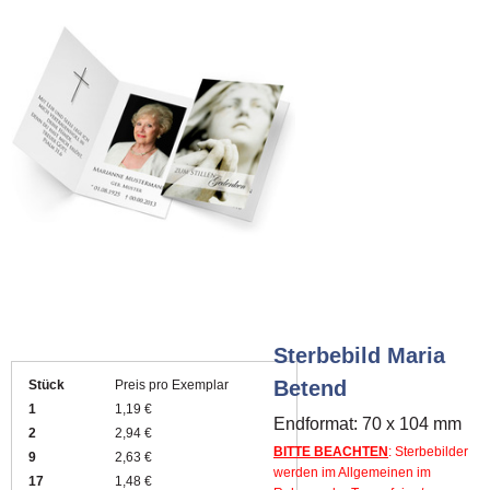
Sterbebild Maria
Betend
Stück
Preis pro Exemplar
1
1,19 €
Endformat: 70 x 104 mm
2
2,94 €
BITTE BEACHTEN
: Sterbebilder
9
2,63 €
werden im Allgemeinen im
17
1,48 €