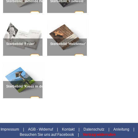
Sterbebild 'Betende Hände'
Sterbebild 'Edelweiß'
Sterbebild 'Feder'
Sterbebild 'Holzkreuz'
Sterbebild 'Kreuz in den Bergen'
Impressum
|
AGB - Widerruf
|
Kontakt
|
Datenschutz
|
Anleitung
|
Besuchen Sie uns auf Facebook
|
Vertrag widerrufen