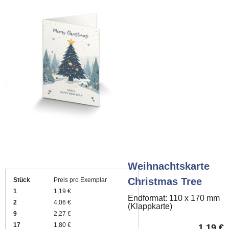
Weihnachtskarte
Christmas Tree
Stück
Preis pro Exemplar
1
1,19 €
Endformat: 110 x 170 mm
2
4,06 €
(Klappkarte)
9
2,27 €
17
1,80 €
1,19
€