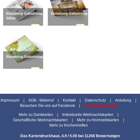
Einladung Geburtstag Klassisch
Einladung Geburtstag Landwirt
Silber
Einladung Geburtstag Orchideen
Impressum
|
AGB - Widerruf
|
Kontakt
|
Datenschutz
|
Anleitung
|
Besuchen Sie uns auf Facebook
|
Vertrag widerrufen
Mehr zu Dankkarten
|
Individuelle Weihnachtskarten
|
Geschäftliche Weihnachtskarten
|
Mehr zu Hochzeitskarten
|
Mehr zu Kirchenheften
Das Kartendruckhaus
,
4.9
/
5.00
bei
11268
Bewertungen