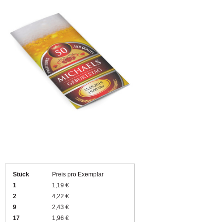
Stück
Preis pro Exemplar
1
1,19 €
2
4,22 €
9
2,43 €
17
1,96 €