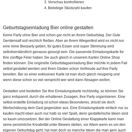
Vorschau kontrollieren
Beliebige Stückzahl kaufen
Geburtstagseinladung Bier online gestalten
Keine Party ohne Bier und schon gar nicht an Ihrem Geburtstag. Der Gute
Gerstensaft soll reichlich fließen. Aber an Ihrem Wiegenfest wird es nicht nur
eine reine Bierparty geben, für gutes Essen und super Stimmung wird
selbstverständlich genauso gesorgt sein. Die passende Einladungskarte für
Ihre zünftige Feier haben Sie auch gleich in unserem Karten Online Shop
finden können. Die originelle Geburtstagseinladung Bier möchte in jedem Fall
selbst gestaltet werden und Ihren Gästen schon Vorfreude auf Ihre Party
bereiten. Bei so einer exklusiven Karte ist man doch gleich neugierig und
wenn diese schon so viel verspricht wer wird dann Absagen wollen.
Gestalten und bestellen Sie Ihre Einladungskarte rechtzeitig, so können Sie
ganz entspannt, durch die erhaltenen Zusagen, Ihre Party organisieren. Eine
selbst erstellte Einladung ist schon etwas Besonderes, drückt sie doch
Wertschätzung dem Gast gegenüber aus. Eine Einladungskarte einfach nur zu
kaufen macht eben auch nur halb so viel Spaß, denn gestalterische Ideen sind
so kaum umzusetzen. Bei der Online Gestaltung einer Klappkarte kann man
seine persönliche Kreativität unter Beweis stellen, vor Allem wenn es um den
eigenen Geburtstag geht, hat man doch so manche Ideen die man gern auch