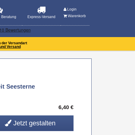
MENU
Login
Warenkorb
e Beratung
Express-Versand
n der Versandart
und Versand
it Seesterne
6,40
€
Jetzt gestalten