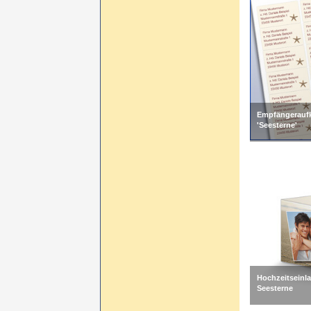
Empfängeraufk
'Seesterne'
Hochzeitseinl
Seesterne