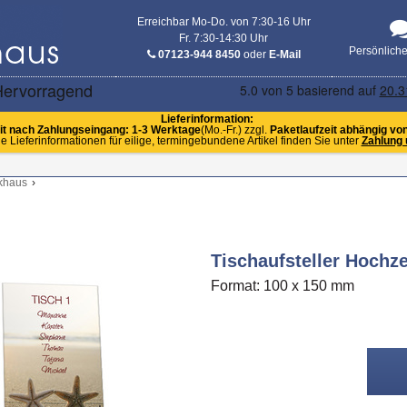
Erreichbar Mo-Do. von 7:30-16 Uhr
Fr. 7:30-14:30 Uhr
Persönlich
07123-944 8450
oder
E-Mail
Lieferinformation:
it nach Zahlungseingang: 1-3 Werktage
(Mo.-Fr.) zzgl.
Paketlaufzeit abhängig vo
e Lieferinformationen für eilige, termingebundene Artikel finden Sie unter
Zahlung 
khaus
›
Tischaufsteller Hochze
Format: 100 x 150 mm