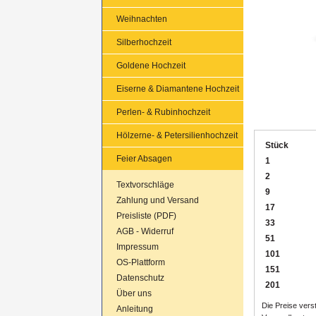
Weihnachten
Silberhochzeit
Goldene Hochzeit
Eiserne & Diamantene Hochzeit
Perlen- & Rubinhochzeit
Hölzerne- & Petersilienhochzeit
Stück
Feier Absagen
1
2
Textvorschläge
9
Zahlung und Versand
17
Preisliste (PDF)
33
AGB - Widerruf
51
Impressum
101
OS-Plattform
151
Datenschutz
201
Über uns
Die Preise verst
Anleitung