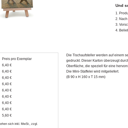
Und so
Produ
Nach 
Vorsc
Belie
Die Tischaufsteller werden auf einem 
Preis pro Exemplar
gedruckt. Dieser Karton überzeugt durch
6,40 €
Oberfläche, die speziell für eine hervo
6,40 €
Die Mini-Staffelei wird mitgeliefert.
(B 90 x H 160 x T 15 mm)
6,40 €
6,40 €
6,40 €
6,40 €
6,40 €
6,40 €
5,60 €
ehen sich inkl. MwSt., zzgl.