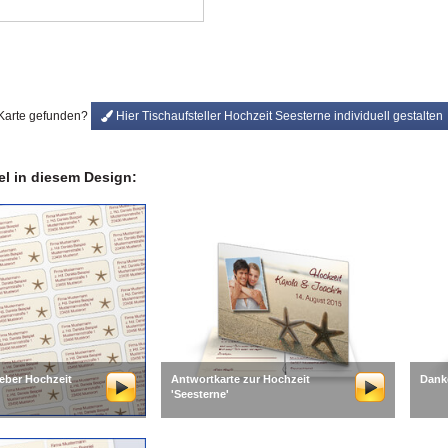
 Karte gefunden?
Hier Tischaufsteller Hochzeit Seesterne individuell gestalten
kel in diesem Design:
eber Hochzeit
Antwortkarte zur Hochzeit
Dank
'Seesterne'