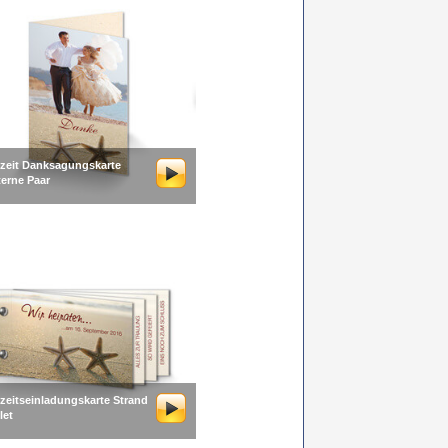
zeit Danksagungskarte
erne Paar
zeitseinladungskarte Strand
let