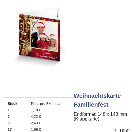
Weihnachtskarte
Familienfest
Stück
Preis pro Exemplar
1
1,19 €
Endformat: 148 x 148 mm
2
4,22 €
(Klappkarte)
9
2,43 €
17
1,96 €
1,19
€