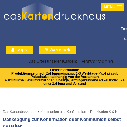
MENU
Err
Login
Warenkorb
Lieferinformation:
Produktionszeit nach Zahlungseingang: 1-3 Werktage
(Mo.-Fr.) zzgl.
Paketlaufzeit abhängig von der Versandart
Ausführliche Lieferinformationen für eilige, termingebundene Artikel finden Sie
unter
Zahlung und Versand
Das Kartendruckhaus
›
Kommunion und Konfirmation
›
Dankkarten K & K
Danksagung zur Konfirmation oder Kommunion selbst
gestalten